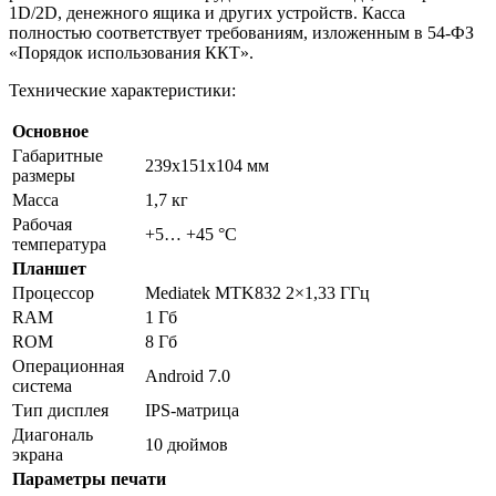
1D/2D, денежного ящика и других устройств. Касса
полностью соответствует требованиям, изложенным в 54-ФЗ
«Порядок использования ККТ».
Технические характеристики:
Основное
Габаритные
239х151х104 мм
размеры
Масса
1,7 кг
Рабочая
+5… +45 °C
температура
Планшет
Процессор
Mediatek MTK832 2×1,33 ГГц
RAM
1 Гб
ROM
8 Гб
Операционная
Android 7.0
система
Тип дисплея
IPS-матрица
Диагональ
10 дюймов
экрана
Параметры печати