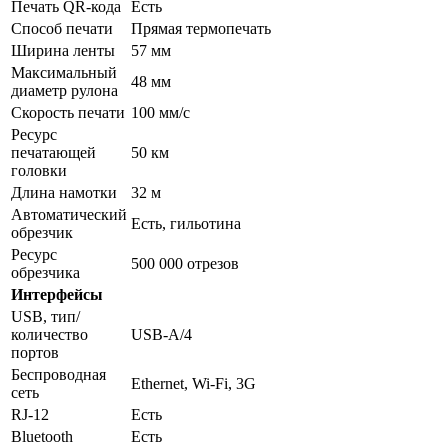
Печать QR-кода
Есть
Способ печати
Прямая термопечать
Ширина ленты
57 мм
Максимальный
48 мм
диаметр рулона
Скорость печати
100 мм/с
Ресурс
печатающей
50 км
головки
Длина намотки
32 м
Автоматический
Есть, гильотина
обрезчик
Ресурс
500 000 отрезов
обрезчика
Интерфейсы
USB, тип/
количество
USB-A/4
портов
Беспроводная
Ethernet, Wi-Fi, 3G
сеть
RJ-12
Есть
Bluetooth
Есть